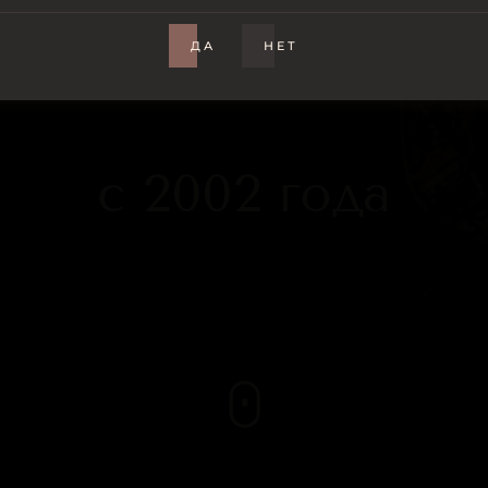
в винный!
ДА
НЕТ
c 2002 года